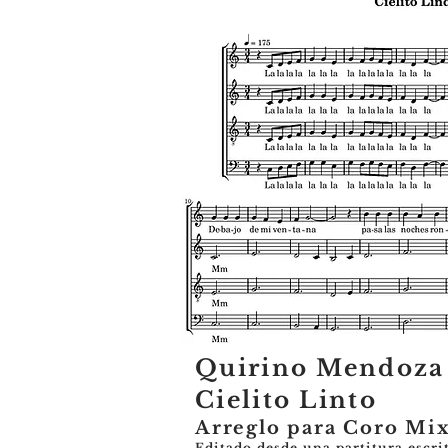
Quirino Mendoza 
Cielito Linto
Arreglo para Coro Mi
Editado desde una partitura escrit