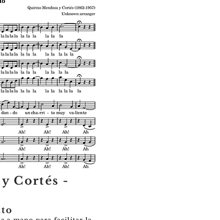
y Cortés -
xto
a a mano para facilitar la